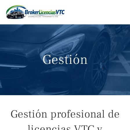
Skip
to
content
Gestión
Gestión profesional de
licencias VTC y